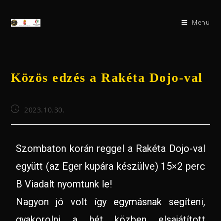
Menu
Közös edzés a Rakéta Dojo-val
2023.10.30.
Szombaton korán reggel a Rakéta Dojo-val
együtt (az Eger kupára készülve) 15×2 perc
B Viadalt nyomtunk le!
Nagyon jó volt így egymásnak segíteni,
gyakorolni a hét közben elsajátított